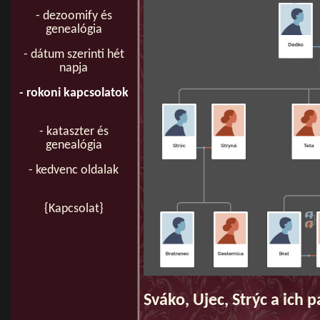
- dezoomify és
genealógia
- dátum szerinti hét
napja
- rokoni kapcsolatok
- kataszter és
genealógia
- kedvenc oldalak
{Kapcsolat}
Sváko, Ujec, Strýc a ich 