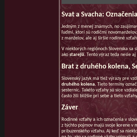
Svat a Svacha: Označenia
Jedným z menej známych, no zaujímav
ľuďmi, ktorí sú rodičmi novomanželov
z manželov, ale aj širšie rodinné vzťa
V niektorých regiónoch Slovenska sa 
ako
starejší
. Tento výraz teda nesie aj
Brat z druhého kolena, S
Slovenský jazyk má tiež výrazy pre vzd
druhého kolena
. Tieto termíny označ
sesterníc. Takéto vzťahy sú síce vzdial
často žili bližšie pri sebe a tieto vzťah
Záver
Rodinné vzťahy a ich označenia v slove
z týchto pojmov majú svoje korene v 
príbuzenského vzťahu. Aj keď sa niek