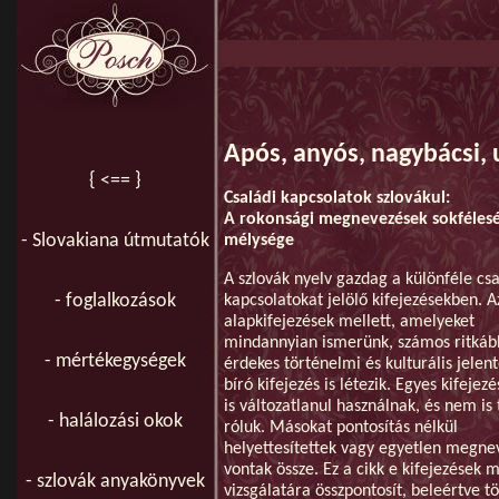
Após, anyós, nagybácsi, 
{ <== }
Családi kapcsolatok szlovákul:
A rokonsági megnevezések sokfélesé
- Slovakiana útmutatók
mélysége
A szlovák nyelv gazdag a különféle csa
- foglalkozások
kapcsolatokat jelölő kifejezésekben. A
alapkifejezések mellett, amelyeket
mindannyian ismerünk, számos ritkáb
- mértékegységek
érdekes történelmi és kulturális jelent
bíró kifejezés is létezik. Egyes kifeje
is változatlanul használnak, és nem is
- halálozási okok
róluk. Másokat pontosítás nélkül
helyettesítettek vagy egyetlen megne
vontak össze. Ez a cikk e kifejezések 
- szlovák anyakönyvek
vizsgálatára összpontosít, beleértve t