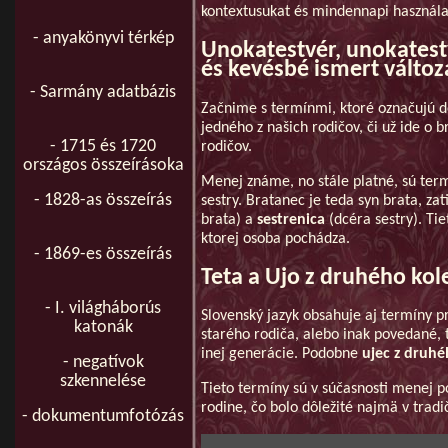
kontextusukat és mindennapi használa
- anyakönyvi térkép
Unokatestvér, unokatest
és kevésbé ismert változ
- Sarmány adatbázis
Začnime s termínmi, ktoré označujú d
jedného z našich rodičov, či už ide o 
- 1715 és 1720
rodičov.
országos összeírásoka
Menej známe, no stále platné, sú ter
- 1828-as összeírás
sestry. Bratanec je teda syn brata, za
brata) a
sestrenica
(dcéra sestry). Ti
ktorej osoba pochádza.
- 1869-es összeírás
Teta a Ujo z druhého kol
- I. világháborús
Slovenský jazyk obsahuje aj termíny p
katonák
starého rodiča, alebo inak povedané, t
inej generácie. Podobne
ujec z druh
- negatívok
szkennelése
Tieto termíny sú v súčasnosti menej p
rodine, čo bolo dôležité najmä v trad
- dokumentumfotózás