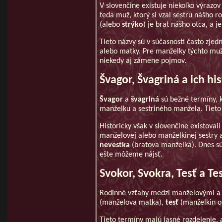
V slovenčine existuje niekoľko výrazo
teda muž, ktorý si vzal sestru nášho r
(alebo
strýko
) je brat nášho otca, a 
Tieto názvy sú v súčasnosti často zjed
alebo matky. Pre manželky týchto muž
niekedy aj zámene pojmov.
Švagor, Švagriná a ich hi
Švagor
a
švagriná
sú bežné termíny, 
manželku a sestriného manžela. Tiet
Historicky však v slovenčine existovali
manželovej alebo manželkinej sestry
nevestka
(bratova manželka). Dnes sú 
ešte môžeme nájsť.
Svokor, Svokra, Tesť a T
Rodinné vzťahy medzi manželovými a
(manželova matka),
tesť
(manželkin o
Tieto termíny majú jasné rozdelenie, a